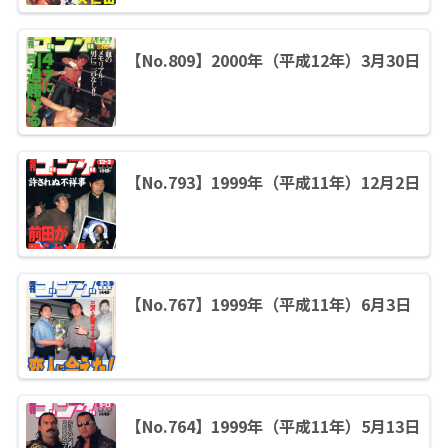
【No.809】2000年（平成12年）3月30日
【No.793】1999年（平成11年）12月2日
【No.767】1999年（平成11年）6月3日
【No.764】1999年（平成11年）5月13日