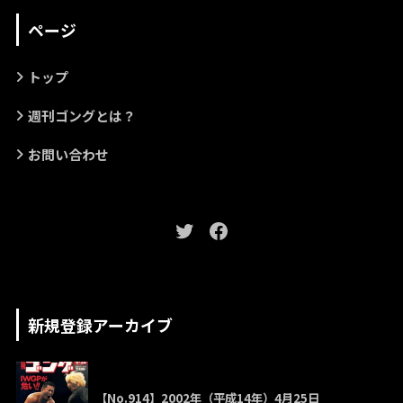
ページ
トップ
週刊ゴングとは？
お問い合わせ
新規登録アーカイブ
【No.914】2002年（平成14年）4月25日