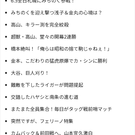
6.5全日札幌にみちのく参戦！
みちのくを迎え撃つ浅子＆金丸の心境は？
高山、キラー渕を完全絞殺
超獣・高山、堂々の開幕2連勝
橋本絶叫！「俺らは昭和の捨て駒じゃねぇ！」
金本、こだわりの猛虎原爆でカ・シンに勝利
大谷、巨人刈り！
難敵を下したライガーが問題提起
交錯したハヤシと南条の進む道
またまた全員集合！毎日がタッグ戦前哨マッチ
突然ですが、フェリーノ特集
カムバック＆前田戦へ、山本宜久激白