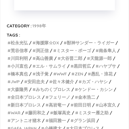
CATEGORY :
1998年
TAGS :
松永光弘
海援隊☆DX
獣神サンダー・ライガー
荒谷信孝
渕正信
ミスター・ポーゴ
南条隼人
川田利明
高山善廣
大谷晋二郎
天龍源一郎
小川直也
エル・サムライ
黒田哲広
ハヤブサ
橋本真也
浅子覚
WWF
ZEN
愚乱・浪花
JWP
安田忠夫
佐々木健介
カズ・ハヤシ
大森隆男
みちのくプロレス
ケンドー・カシン
全日本プロレス
フェリーノ
金本浩二
新日本プロレス
高岩竜一
前田日明
山本宜久
WAR
藤田和之
飯塚高史
ミスター雁之助
アントニオ猪木
福田雅一
グラン浜田
GAEA JAPAN
小橋建太
大日本プロレス