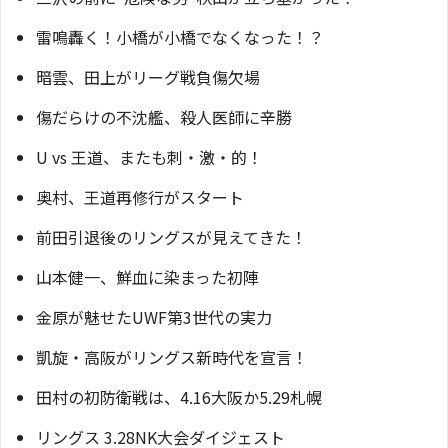
雷鳴轟く！小橋が小橋でなくなった！？
暗雲、田上がリーグ戦負傷欠場
傷だらけの不沈艦、殺人医師に辛勝
U vs 王道、またも刺・激・的！
奥村、王道再修行がスタート
前田引退後のリングスが見えてきた！
山本健一、鮮血に染まった初陣
金原が魅せたUWF第3世代の実力
凱旋・高阪がリングス新時代を宣言！
田村の初防衛戦は、4.16大阪か5.29札幌
リングス 3.28NK大会ダイジェスト