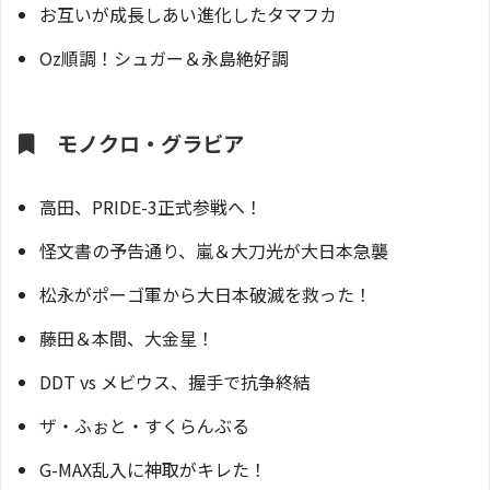
お互いが成長しあい進化したタマフカ
Oz順調！シュガー＆永島絶好調
モノクロ・グラビア
高田、PRIDE-3正式参戦へ！
怪文書の予告通り、嵐＆大刀光が大日本急襲
松永がポーゴ軍から大日本破滅を救った！
藤田＆本間、大金星！
DDT vs メビウス、握手で抗争終結
ザ・ふぉと・すくらんぶる
G-MAX乱入に神取がキレた！