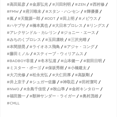
高田延彦
金原弘光
川田利明
ZEN
西村修
FMW
府川唯未
スタン・ハンセン
輝優優
嵐
天龍源一郎
DDT
田上明
メビウス
ハヤブサ
橋本真也
大日本プロレス
リングス
アレクサンドル・カレリン
ジョニー・エース
みちのくプロレス
玉田凛映
三沢光晴
本間朋晃
ライオネス飛鳥
アジャ・コング
藤田ミノル
スティーブ・ウィリアムス
BADBOY非道
冬木弘道
山本健一
前田日明
ミスター・ポーゴ
保坂秀樹
小橋建太
大刀光修
松永光弘
大仁田厚
高阪剛
井上京子
シュガー佐藤
神取忍
田村潔司
NWO
永島千佳世
秋山準
金村キンタロー
福田雅一
獣神サンダー・ライガー
奥村茂雄
CMLL