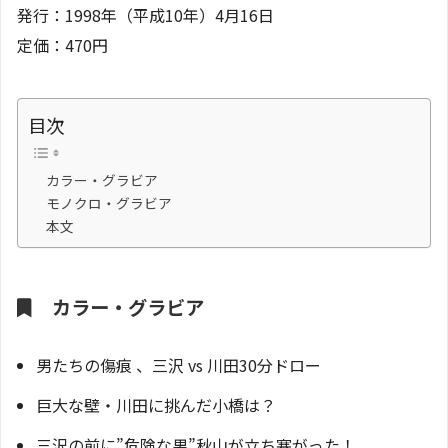
発行：1998年（平成10年）4月16日
定価：470円
目次
カラー・グラビア
モノクロ・グラビア
本文
カラー・グラビア
男たちの傷痕 、三沢 vs 川田30分ドロー
巨大な壁・川田に挑んだ小橋は？
三沢の前に”危険な男”秋山が立ち塞がった！