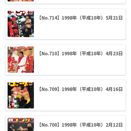
【No.714】1998年（平成10年）5月21日
【No.710】1998年（平成10年）4月23日
【No.709】1998年（平成10年）4月16日
【No.700】1998年（平成10年）2月12日