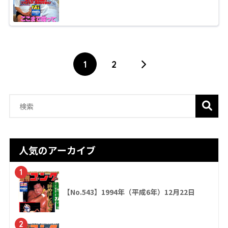
1
2
人気のアーカイブ
1
【No.543】1994年（平成6年）12月22日
2