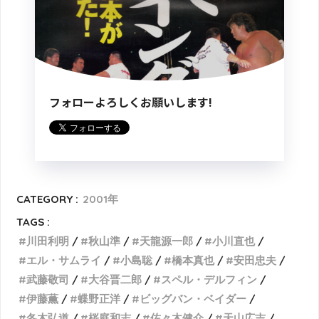
フォローよろしくお願いします!
CATEGORY :
2001年
TAGS :
川田利明
秋山準
天龍源一郎
小川直也
エル・サムライ
小島聡
橋本真也
安田忠夫
武藤敬司
大谷晋二郎
スペル・デルフィン
伊藤薫
蝶野正洋
ビッグバン・ベイダー
冬木弘道
桜庭和志
佐々木健介
天山広吉