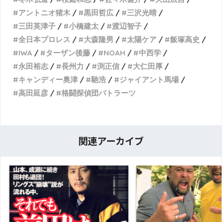
アントニオ猪木
黒田哲広
三沢光晴
三田英津子
小橋建太
渡辺智子
全日本プロレス
大森隆男
太陽ケア
飯塚高史
IWA
ターザン後藤
NOAH
中西学
永田裕志
長州力
渕正信
大仁田厚
キャンディー奥津
馳浩
ジャイアント馬場
高田延彦
格闘探偵団バトラーツ
関連アーカイブ