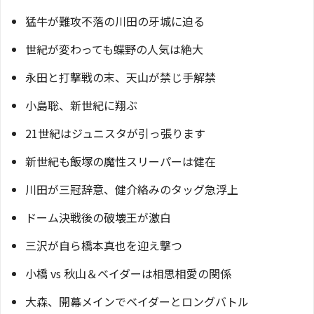
猛牛が難攻不落の川田の牙城に迫る
世紀が変わっても蝶野の人気は絶大
永田と打撃戦の末、天山が禁じ手解禁
小島聡、新世紀に翔ぶ
21世紀はジュニスタが引っ張ります
新世紀も飯塚の魔性スリーパーは健在
川田が三冠辞意、健介絡みのタッグ急浮上
ドーム決戦後の破壊王が激白
三沢が自ら橋本真也を迎え撃つ
小橋 vs 秋山＆ベイダーは相思相愛の関係
大森、開幕メインでベイダーとロングバトル