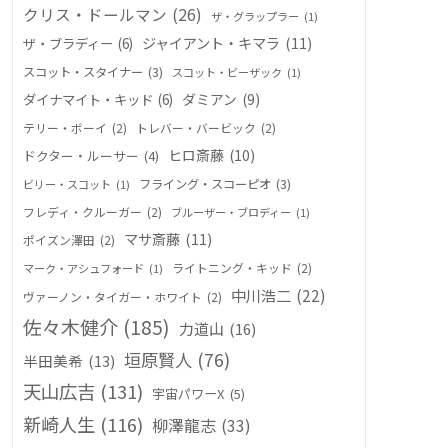
クリス・ドールマン
(26)
ザ・グラップラー
(1)
ジャイアント・キマラ
(11)
ザ・ブラディー
(6)
スコット・スタイナー
(3)
スコット・ビーザック
(1)
ダミアン
(9)
ダイナマイト・キッド
(6)
テリー・ボーイ
(2)
トレバー・バービック
(2)
ヒロ斎藤
(10)
ドクター・ルーサー
(4)
フライング・スコーピオ
(3)
ビリー・スコット
(1)
フレディ・クルーガー
(2)
ブルーザー・ブロディー
(1)
マサ斎藤
(11)
ポイズン澤田
(2)
ライトニング・キッド
(2)
マーク・アシュフォード
(1)
中川浩二
(22)
ヴァーノン・タイガー・ホワイト
(2)
佐々木健介
(185)
力道山
(16)
垣原賢人
(76)
半田美希
(13)
天山広吉
(131)
宇宙パワーX
(5)
新崎人生
(116)
柳澤龍志
(33)