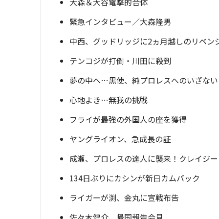
大森＆大谷電撃的合体
緊急インタビュー／大森隆男
中西、グッドリッジに2ヵ月越しのリベン
テンコジが打倒・川田に殺到
夢の中へ…黒使、純プロレスへのいざない
心地よき…無我の挑戦
フライが最強の外国人の座を獲得
ヤングライオン、急成長の証
成瀬、プロレスの達人に襲来！クレイジー
134日ぶりにカシンが新日カムバック
ライガーが渕、金丸に宣戦布告
佐々木健介、帰国報告会見