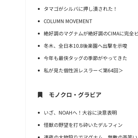
タマゴがシルバに押し潰された！
COLUMN MOVEMENT
絶好調のマグナムが絶好調のCIMAに完全
冬木、全日本10.8後楽園へ出撃を示唆
今年も最侠タッグの季節がやってきた
私が見た個性派レスラー＜第64回＞
モノクロ・グラビア
いざ、NOAHへ！大谷に決意表明
怪獣の野望を打ち砕いたデルフィン
連夜の大物狩りでマグナム、無敵の高笑い