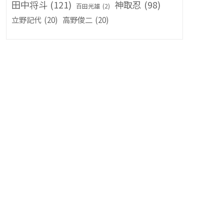
田中将斗
(121)
神取忍
(98)
百田光雄
(2)
立野記代
(20)
高野俊二
(20)