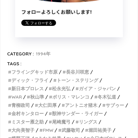
フォローよろしくお願いします!
CATEGORY :
1994年
TAGS :
フライングキッド市原
長谷川咲恵
ディック・フライ
トーン・ステリング
新日本プロレス
松永光弘
ガイア・ジャパン
WAR
秋山準
ボリス・マレンコ
冬木弘道
青柳政司
大仁田厚
アントニオ猪木
サブゥー
金村キンタロー
獣神サンダー・ライガー
ミスター雁之助
尾崎魔弓
リングス
大向美智子
FMW
武藤敬司
堀田祐美子