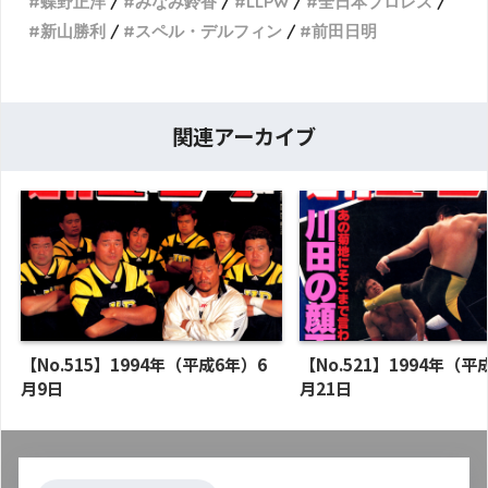
蝶野正洋
みなみ鈴香
LLPW
全日本プロレス
新山勝利
スペル・デルフィン
前田日明
関連アーカイブ
【No.515】1994年（平成6年）6
【No.521】1994年（平
月9日
月21日