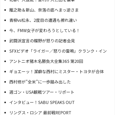
雁之助＆新山、奈落の底へまっ逆さま
青柳vs松永、2度目の遭遇も擦れ違い
今、FMW女子が変わろうとしている！
武闘派宣言の蝶野が怒りの記者会見
SFXビデオ「ライガー／怒りの雷鳴」クランク・イン
アントニオ猪木名勝負大全集365 第20回
ギョエーッ！潔癖な西村にミスター・トヨタが合体
西村修が”全米”に一歩踏み出した
週ゴン・USA観戦ツアー・リポート
インタビュー！SABU SPEAKS OUT
リングス・ロシア 最前戦REPORT