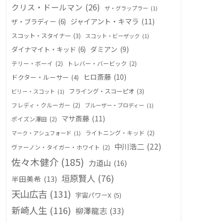
クリス・ドールマン
(26)
ザ・グラップラー
(1)
ジャイアント・キマラ
(11)
ザ・ブラディー
(6)
スコット・スタイナー
(3)
スコット・ビーザック
(1)
ダミアン
(9)
ダイナマイト・キッド
(6)
テリー・ボーイ
(2)
トレバー・バービック
(2)
ヒロ斎藤
(10)
ドクター・ルーサー
(4)
フライング・スコーピオ
(3)
ビリー・スコット
(1)
フレディ・クルーガー
(2)
ブルーザー・ブロディー
(1)
マサ斎藤
(11)
ポイズン澤田
(2)
ライトニング・キッド
(2)
マーク・アシュフォード
(1)
中川浩二
(22)
ヴァーノン・タイガー・ホワイト
(2)
佐々木健介
(185)
力道山
(16)
垣原賢人
(76)
半田美希
(13)
天山広吉
(131)
宇宙パワーX
(5)
新崎人生
(116)
柳澤龍志
(33)