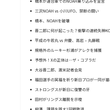
橋本が連合軍でのNOAH乗り込みを宣言
三沢NOAH vs 小川UFO、禁断の闘い
橋本、NOAHを破壊
晋二郎に何が起こった？衝撃の連続失神K
平成の牛若丸 vs 弁慶、高岩 – 丸藤戦
規格外のルーキー杉浦がアレクを捕獲
予想外！Xの正体は…ザ・コブラだ
大谷晋二郎、渡米記者会見
福田選手の冥福を祈り新日プロが一同が墓
ストロングスが新日に復讐の牙
田村がリングス離脱を示唆
柳澤、課題を残す1回戦敗退