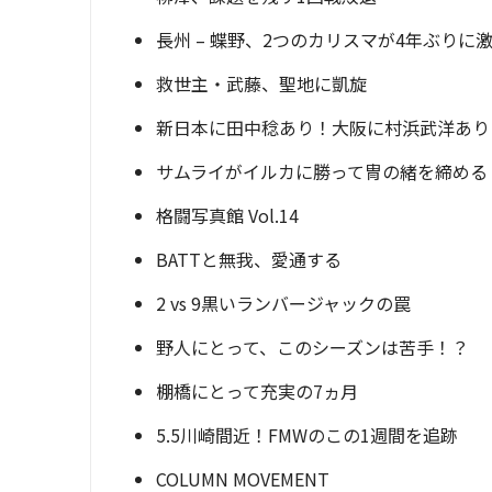
長州 – 蝶野、2つのカリスマが4年ぶりに
救世主・武藤、聖地に凱旋
新日本に田中稔あり！大阪に村浜武洋あり
サムライがイルカに勝って冑の緒を締める
格闘写真館 Vol.14
BATTと無我、愛通する
2 vs 9黒いランバージャックの罠
野人にとって、このシーズンは苦手！？
棚橋にとって充実の7ヵ月
5.5川崎間近！FMWのこの1週間を追跡
COLUMN MOVEMENT