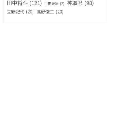
田中将斗
(121)
神取忍
(98)
百田光雄
(2)
立野記代
(20)
高野俊二
(20)