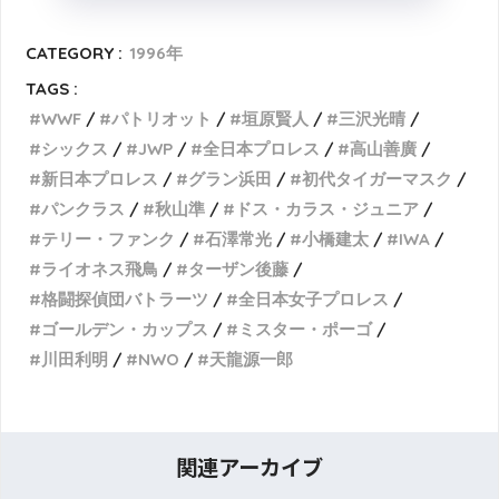
CATEGORY :
1996年
TAGS :
WWF
パトリオット
垣原賢人
三沢光晴
シックス
JWP
全日本プロレス
高山善廣
新日本プロレス
グラン浜田
初代タイガーマスク
パンクラス
秋山準
ドス・カラス・ジュニア
テリー・ファンク
石澤常光
小橋建太
IWA
ライオネス飛鳥
ターザン後藤
格闘探偵団バトラーツ
全日本女子プロレス
ゴールデン・カップス
ミスター・ポーゴ
川田利明
NWO
天龍源一郎
関連アーカイブ